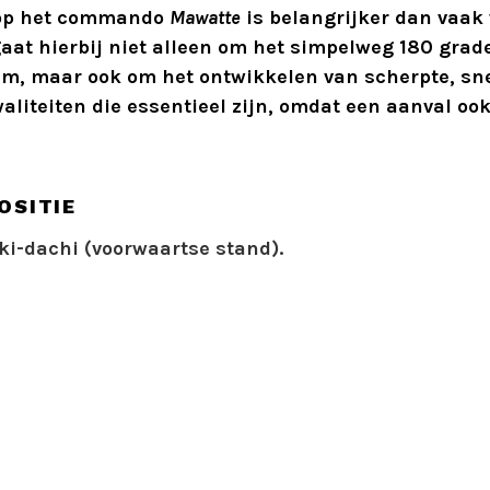
op het commando
Mawatte
is belangrijker dan vaak
gaat hierbij niet alleen om het simpelweg 180 grad
am, maar ook om het ontwikkelen van scherpte, sn
aliteiten die essentieel zijn, omdat een aanval oo
OSITIE
ki-dachi (voorwaartse stand).
G
 snel en gecontroleerd uit te voeren, volg je de v
t commando Mawatte wordt gegeven, draai je de vo
lijk naar binnen (naar binnen indraaien richting 