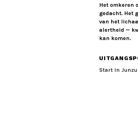
Het omkeren 
gedacht. Het 
van het licha
alertheid — kw
kan komen.
UITGANGSP
Start in Junzu
UITVOERIN
Om de draaiing
stappen:
Zodra he
ver moge