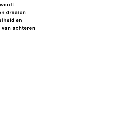
 wordt
en draaien
elheid en
k van achteren
olgende
orste voet zo
de achterste