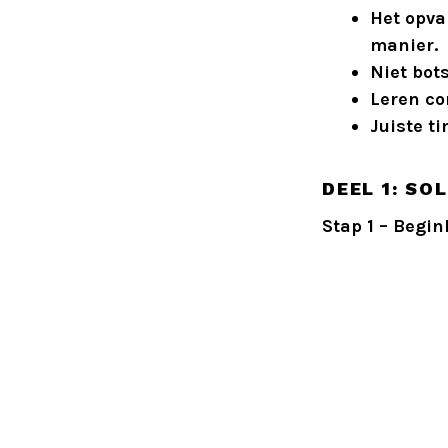
Het opva
manier.
Niet bot
Leren co
Juiste t
DEEL 1: SO
Stap 1 – Begi
Ga vanui
(half ge
Armen o
STAP 2 – S
Stel je v