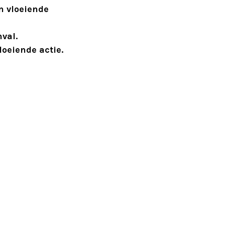
n vloeiende
val.
oeiende actie.
 hanmi-dachi
t komt.