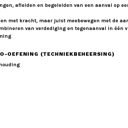
ngen, afleiden en begeleiden van een aanval op ee
sen met kracht, maar juist meebewegen met de aan
mbineren van verdediging en tegenaanval in één vl
iming
LO-OEFENING (TECHNIEKBEHEERSING)
nhouding
t shizentai-dachi (natuurlijke stand) naar Hidari
draaide houding).
ntspannen naast het lichaam.
IMULEER AANVAL
oor dat er een rechte tsuki (stoot) naar jouw gezich