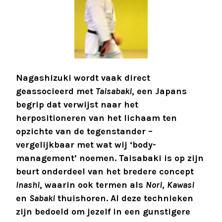
Nagashizuki wordt vaak direct
geassocieerd met
Taisabaki
, een Japans
begrip dat verwijst naar het
herpositioneren van het lichaam ten
opzichte van de tegenstander –
vergelijkbaar met wat wij ‘body-
management’ noemen. Taisabaki is op zijn
beurt onderdeel van het bredere concept
Inashi
, waarin ook termen als
Nori
,
Kawasi
en
Sabaki
thuishoren. Al deze technieken
zijn bedoeld om jezelf in een gunstigere