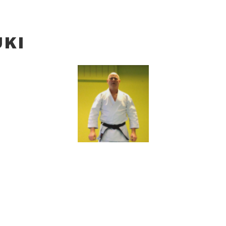
UKI
waartse stoot is een krachtige techniek, mits corr
leen de arm en vuist naar voren brengen levert wei
een getrainde tegenstander. Voor maximale impact
achter de vuist bevinden. Dit wordt bereikt door ee