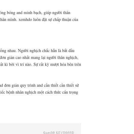
 nóng bỏng and minh bạch, giúp người thân
n thân mình. xemhdo luôn đặt sự chấp thuận của
ng nhau. Người nghịch chắc hẳn là bắt đầu
đơn giản cao nhất mang lại người thân nghịch,
ất kì bởi vì trí nào. Sự rất kỳ mượt hóa bên trên
 đơn giản quy trình and cần thiết cần thiết sử
hiếc bệnh nhân nghịch một cách thức cẩn trọng