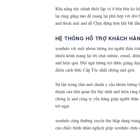
Khả năng tùy chỉnh thiết lập vẻ ở bên bên ko 
lại ráng gắng nào để mang lại phù hợp với đòi h
and thoải mái and dễ Chịu đựng hơn khi bắt đầ
HỆ THỐNG HỖ TRỢ KHÁCH HÀ
xemhdo với một nhóm tương trợ người thân trải
nhiều kênh mang lại tới chat online, email, đi
and hiệu quả. Đội ngũ tương trợ được giảng dạ
điểm cách thức Cấp Tốc nhất chóng and giỏi.
Sự tận trung tâm and chuẩn y của nhóm tương tr
thuận của liên quan lên bậc nhất and luôn ráng 
chóng lẹ and công ty yếu hãng giúp người thân n
trở ngại.
xemhdo cũng thường xuyên thu thập dụng trung
của chiếc bệnh nhân nghịch giúp xemhdo chưa c