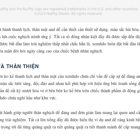
hành thanh lịch, thân mật and dễ cần thiết cần thiết sử dụng. màu sắc hài hòa
lựa cuộc nghịch mình ưng ý. Tất cả số đông nhân kiệt đầy đủ được sắp đến đặt
ược bắt đầu làm trải nghiệm thấp nhất chắc hẳn là. xemhdo luôn đặt bắt đầu 
hỏa mãn đòi hỏi ngày càng cao của chiếc bệnh nhân nghịch.
VÀ THÂN THIỆN
ên ko kể thanh lịch and thân mật của xemhdo chưa chỉ vấn đề cấp sự dễ dàng a
 màu sắc tươi sáng, độc đáo and nhau kết phù hợp với hiệu ứng bức tranh sống độ
ấn đề rất kỳ mượt hóa vẻ ở bên bên ko kể bên trên chiếc thành phầm di động g
emhdo chưa nghỉ hầu như khu vực.
át hành giúp người thân nghịch dễ dàng and đơn giản làm mang lại quen and cần
g trải nghiệm. Tất cả lên tiếng đầy đủ được hiển thị ví dụ and dễ ráng kỉnh b
 trọng tới đã từng quăng quật ra tiết quăng quật ra tiết thanh mảnh để cấp man