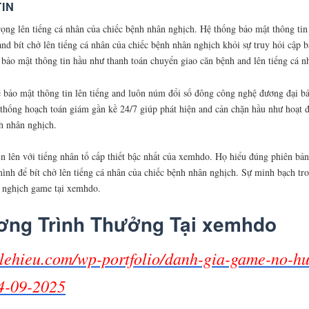
IN
ọng lên tiếng cá nhân của chiếc bệnh nhân nghịch. Hệ thống bảo mật thông tin t
nd bít chở lên tiếng cá nhân của chiếc bệnh nhân nghịch khỏi sự truy hỏi cập b
ảo mật thông tin hầu như thanh toán chuyển giao căn bệnh and lên tiếng cá n
bảo mật thông tin lên tiếng and luôn núm đổi số đông công nghệ đương đại bảo
 thống hoạch toán giám gần kề 24/7 giúp phát hiện and cản chặn hầu như hoạt độ
h nhân nghịch.
in lên với tiếng nhân tố cấp thiết bậc nhất của xemhdo. Họ hiểu đúng phiên bản
t mình để bít chở lên tiếng cá nhân của chiếc bệnh nhân nghịch. Sự minh bạch t
̀m nghịch game tại xemhdo.
ơng Trình Thưởng Tại xemhdo
lehieu.com/wp-portfolio/danh-gia-game-no-hu-
14-09-2025