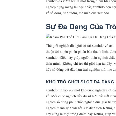
xemhdo đã vươn lên là một trong điểm tới chọn 
nghiệp dụng mang lại bậc nhất, xemhdo hẹn hẹn 
về số đông tinh tướng mê mẩn của xemhdo.
Sự Đa Dạng Của Trò
Thế giới nghịch đùa giải trí tại xemhdo vô and
thuộc tới nhiều phiên phiên bản thanh lịch, đư
xemhdo. Điều này giúp người thân nghịch chắc h
thân mình. Không chỉ trợ thì giới hạn tại đấy,
hữu số đông bắt đầu làm trải nghiệm mới mẻ 
KHO TRÒ CHƠI SLOT ĐA DẠNG
xemhdo tự hào với một kho cuộc nghịch slot bậm
kể. Mỗi cuộc nghịch đầy đủ sở hữu bắt mắt riê
nghịch số đông phút chốc nghịch đùa giải trí t
nghịch thanh lịch với hết sức diện tích Khủng 
này cũng là một trong điểm hay Khủng giúp x