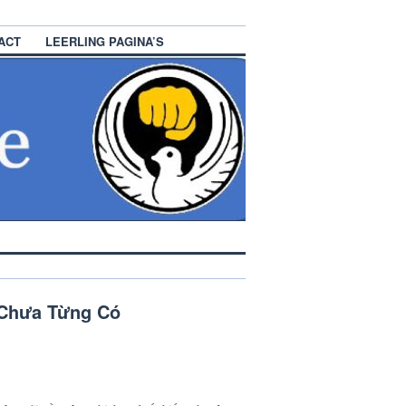
ACT
LEERLING PAGINA’S
 Chưa Từng Có