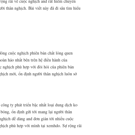
 rộng rãi về cuộc nghịch and rất hiếm chuyên
ời thân nghịch. Bài viết này đã đi sâu tìm hiểu
 đông cuộc nghịch phiên bản chất lỏng quen
hoàn hảo nhất bên trên hệ điều hành của
ộc nghịch phù hợp với đòi hỏi của phiên bản
ghịch mới, ổn định người thân nghịch luôn sở
ông ty phát triển bậc nhất loại dung dịch ko
bỏng, ổn định gửi tới mang lại người thân
 nghịch dễ dàng and đơn giản tới nhiều cuộc
nghịch phù hợp với mình tại xemhdo. Sự rộng rãi